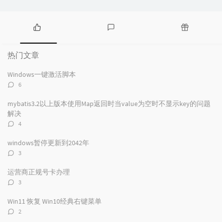
热
最
随
门
新
机
热门文章
文
评
文
章
论
章
Windows一键激活脚本
评
6
论
数：
mybatis3.2以上版本使用Map返回时当value为空时不显示key的问题
解决
评
4
论
数：
windows暂停更新到2042年
评
3
论
数：
运营商正规号卡办理
评
3
论
数：
Win11 恢复 Win10经典右键菜单
评
2
论