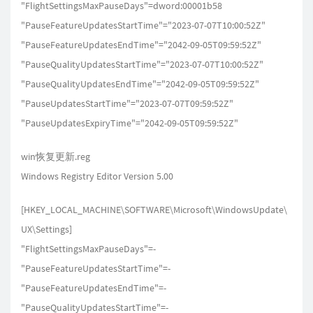
"FlightSettingsMaxPauseDays"=dword:00001b58
"PauseFeatureUpdatesStartTime"="2023-07-07T10:00:52Z"
"PauseFeatureUpdatesEndTime"="2042-09-05T09:59:52Z"
"PauseQualityUpdatesStartTime"="2023-07-07T10:00:52Z"
"PauseQualityUpdatesEndTime"="2042-09-05T09:59:52Z"
"PauseUpdatesStartTime"="2023-07-07T09:59:52Z"
"PauseUpdatesExpiryTime"="2042-09-05T09:59:52Z"
win恢复更新.reg
Windows Registry Editor Version 5.00
[HKEY_LOCAL_MACHINE\SOFTWARE\Microsoft\WindowsUpdate\
UX\Settings]
"FlightSettingsMaxPauseDays"=-
"PauseFeatureUpdatesStartTime"=-
"PauseFeatureUpdatesEndTime"=-
"PauseQualityUpdatesStartTime"=-