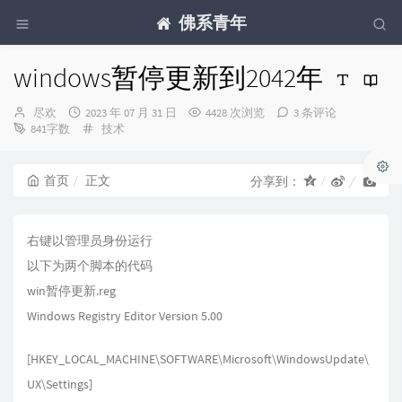
佛系青年
windows暂停更新到2042年
博
发
尽欢
2023 年 07 月 31 日
4428 次浏览
3 条评论
主：
布
分
841字数
技术
时
类：
间：
首页
正文
分享到：
右键以管理员身份运行
以下为两个脚本的代码
win暂停更新.reg
Windows Registry Editor Version 5.00
[HKEY_LOCAL_MACHINE\SOFTWARE\Microsoft\WindowsUpdate\
UX\Settings]