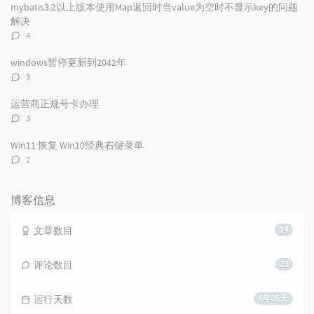
数：
mybatis3.2以上版本使用Map返回时当value为空时不显示key的问题
解决
评
4
论
数：
windows暂停更新到2042年
评
3
论
数：
运营商正规号卡办理
评
3
论
数：
Win11 恢复 Win10经典右键菜单
评
2
论
数：
博客信息
文章数目
14
评论数目
23
运行天数
6年35天