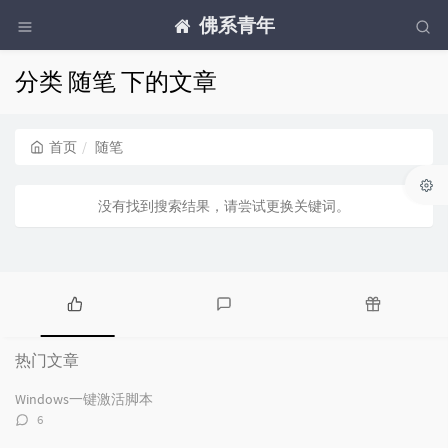
佛系青年
分类 随笔 下的文章
首页
随笔
没有找到搜索结果，请尝试更换关键词。
热
最
随
门
新
机
热门文章
文
评
文
章
论
章
Windows一键激活脚本
评
6
论