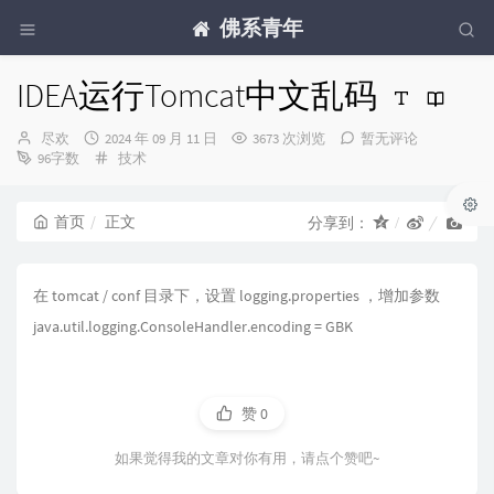
佛系青年
IDEA运行Tomcat中文乱码
博
发
尽欢
2024 年 09 月 11 日
3673 次浏览
暂无评论
主：
布
分
96字数
技术
时
类：
间：
首页
正文
分享到：
在 tomcat / conf 目录下，设置 logging.properties ，增加参数
java.util.logging.ConsoleHandler.encoding = GBK
赞
0
如果觉得我的文章对你有用，请点个赞吧~