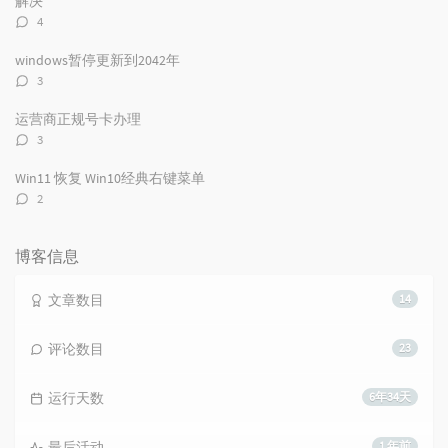
解决
评
4
论
数：
windows暂停更新到2042年
评
3
论
数：
运营商正规号卡办理
评
3
论
数：
Win11 恢复 Win10经典右键菜单
评
2
论
数：
博客信息
文章数目
14
评论数目
23
运行天数
6年34天
最后活动
1 年前