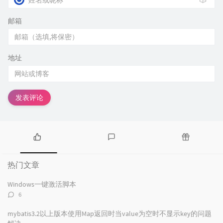
🎲
邮箱
地址
发表评论
热
最
随
门
新
机
热门文章
文
评
文
章
论
章
Windows一键激活脚本
评
6
论
数：
mybatis3.2以上版本使用Map返回时当value为空时不显示key的问题