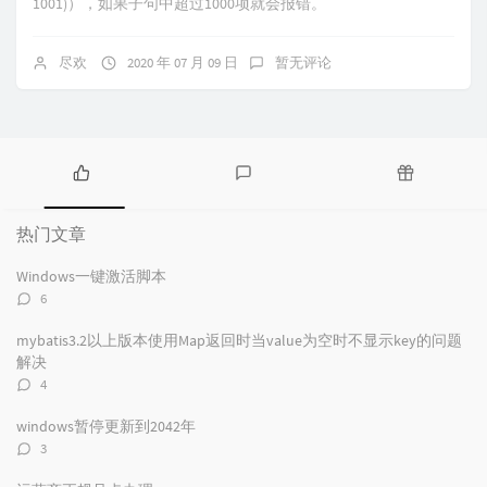
1001)），如果子句中超过1000项就会报错。
尽欢
2020 年 07 月 09 日
暂无评论
热
最
随
门
新
机
热门文章
文
评
文
章
论
章
Windows一键激活脚本
评
6
论
数：
mybatis3.2以上版本使用Map返回时当value为空时不显示key的问题
解决
评
4
论
数：
windows暂停更新到2042年
评
3
论
数：