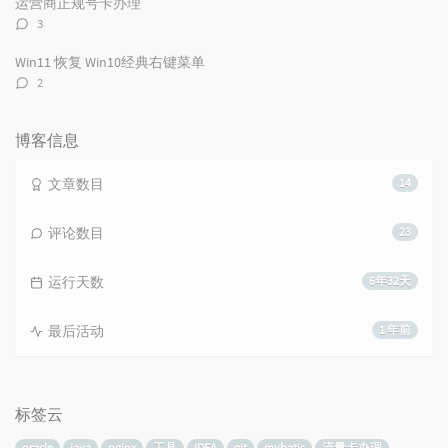
运营商正规号卡办理
评
3
论
数：
Win11 恢复 Win10经典右键菜单
评
2
论
数：
博客信息
文章数目
14
评论数目
23
运行天数
6年32天
最后活动
1 年前
标签云
oracle
java
nginx
工具
IDEA
git
mybatis
流量卡办理