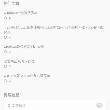
门
新
机
热门文章
文
评
文
章
论
章
Windows一键激活脚本
评
6
论
数：
mybatis3.2以上版本使用Map返回时当value为空时不显示key的问题
解决
评
4
论
数：
windows暂停更新到2042年
评
3
论
数：
运营商正规号卡办理
评
3
论
数：
Win11 恢复 Win10经典右键菜单
评
2
论
数：
博客信息
文章数目
14